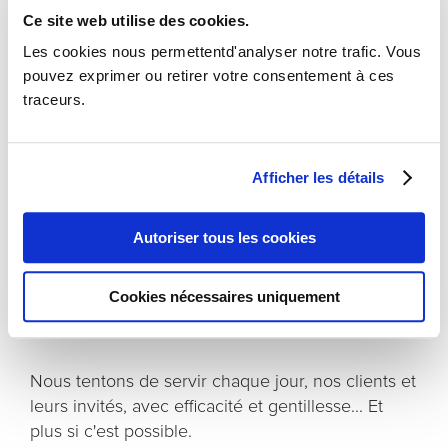
Ce site web utilise des cookies.
Un lieu de travail et un peu plus...
Les cookies nous permettentd'analyser notre trafic. Vous
pouvez exprimer ou retirer votre consentement à ces
traceurs.
Ready Office est un centre d'affaires à taille
humaine, né en 2003 à Paris XIIème.
Afficher les détails
Nous entendons vous offrir un cadre de travail
serein et confortable, vous permettant de vous
consacrer à votre cœur de métier en toute
Autoriser tous les cookies
quiétude.
Cookies nécessaires uniquement
Vos tracas quotidiens sont notre problème. Vos
visiteurs sont nos hôtes.
Nous tentons de servir chaque jour, nos clients et
leurs invités, avec efficacité et gentillesse... Et
plus si c'est possible.